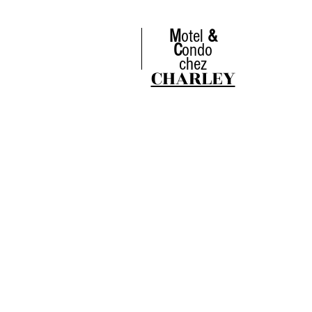
M
otel
&
C
ondo
chez
CHARLEY