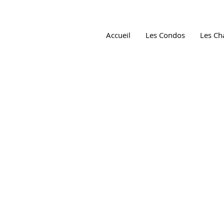
Accueil
Les Condos
Les C