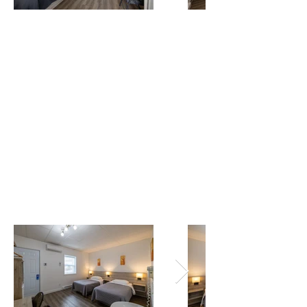
1 lit Queen
Wifi
Sèche-cheveux
Téléphone
Réfrigérateur
Cafetière
Salle de bain complète avec bain et douche
Literie et serviettes
T.V. écran plat HD
Micro-ondes
Air Climatisé
Situées au rez-de-chaussée nos
chambres régulièresvous offrirons
confort dans un cadre chaleureux.
Chambre Duo