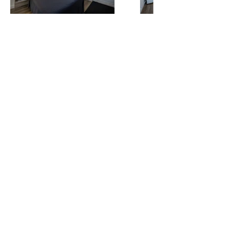
1 lit Double
Wifi
Sèche-cheveux
Téléphone
Réfrigérateur
Cafetière
Salle de bain complète avec bain et douche
Literie et serviettes
T.V. écran plat HD
Micro-ondes
Air Climatisé
Située au rez-de-chaussée
notre chambre Junior vous donnera
le confort et toutes commodités à
moindre coût!
Tel:
418-827-5837
Sans frais:
1-888-564-2663
Restaurant: Tel:
418-827-3223
9650, boul. Sainte-Anne
Sainte-Anne-de-Beaupré
Québec, Canada
G0A 3C0