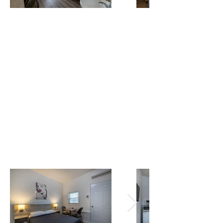
2 lits Simples
Wifi
Sèche-cheveux
Téléphone
Réfrigérateur
Cafetière
Salle de bain complète avec bain et douche
Literie et serviettes
T.V. écran plat HD
Micro-ondes
Air Climatisé
Située au rez-de-chaussée
notre chambre duo vous permettra
de dormir tout en partageant
votre séjour avec un ami.
Chambre Junior