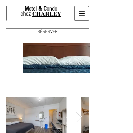
M
otel
&
C
ondo
CHARLEY
chez
RÉSERVER
CHAMBRES
Chambre Régulière